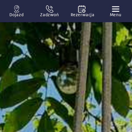
Dojazd
Zadzwoń
Rezerwacja
Menu