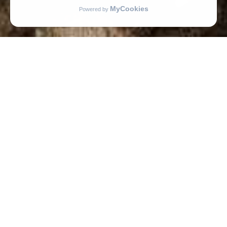
Obiekt
rekomendowany
przez
MojeKonferencje