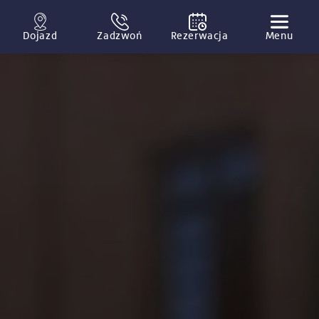
Dojazd
Zadzwoń
Rezerwacja
Menu