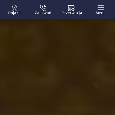
Dojazd
Zadzwoń
Rezerwacja
Menu