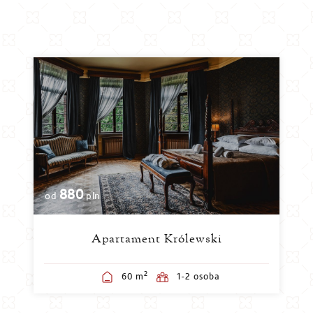
880
od
pln
Apartament Królewski
2
60 m
1-2 osoba