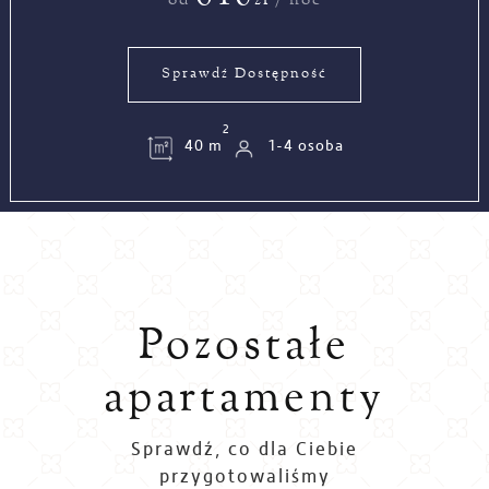
zł
od
/ noc
Sprawdź Dostępność
2
40 m
1-4 osoba
Pozostałe
apartamenty
Sprawdź, co dla Ciebie
przygotowaliśmy